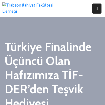
Anasayfa
Hakkımızda
Etkinliklerimiz
Türkiye Finalinde
Başvurular
Üçüncü Olan
Bağış
Hafızımıza TİF-
Bağlantılar
İletişim
DER’den Teşvik
Hediyesi