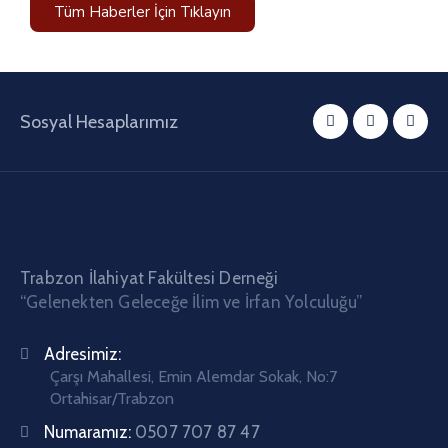
Tüm Haberler İçin Tıklayın
Sosyal Hesaplarımız
Trabzon İlahiyat Fakültesi Derneği
“Gelenekten Geleceğe İlim ve İrfan Yolculuğu”
Adresimiz:
Çarşı Mahallesi, Emin Alemdar Sokak, No:7
Ortahisar/Trabzon
Numaramız:
0507 707 87 47