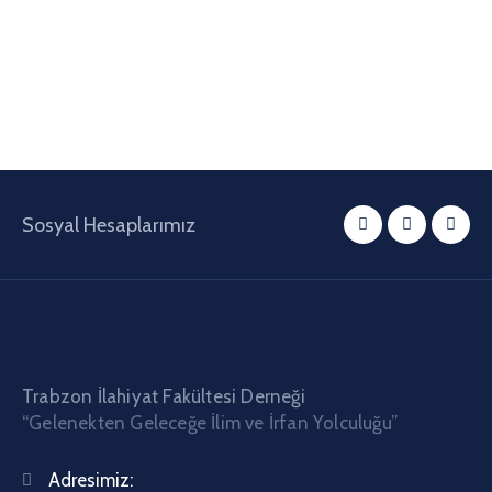
Sosyal Hesaplarımız
Trabzon İlahiyat Fakültesi Derneği
“Gelenekten Geleceğe İlim ve İrfan Yolculuğu”
Adresimiz: