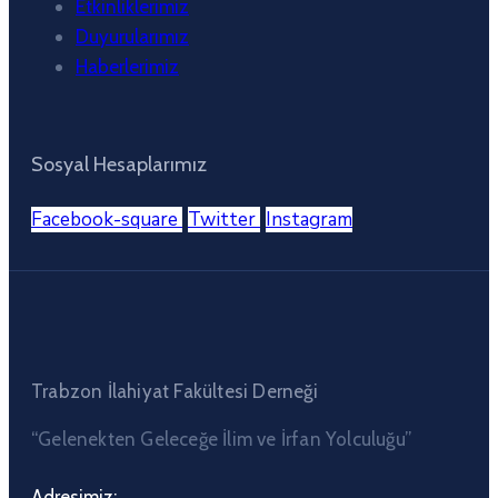
Etkinliklerimiz
Duyurularımız
Haberlerimiz
Sosyal Hesaplarımız
Facebook-square
Twitter
Instagram
Trabzon İlahiyat Fakültesi Derneği
“Gelenekten Geleceğe İlim ve İrfan Yolculuğu”
Adresimiz: