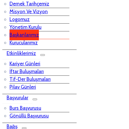
Dernek Tarihçemiz
Misyon Ve Vizyon
Logomuz
Yönetim Kurulu
Başkanlarımız
Kurucularımız
Etkinliklerimiz
Kariyer Günleri
İftar Buluşmaları
Tif-Der Buluşmaları
Pilav Günleri
Başvurular
Burs Başvurusu
Gönüllü Başvurusu
Bağış