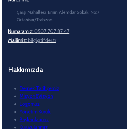
Çarşı Mahallesi, Emin Alemdar Sokak, No:7
Ortahisar/Trabzon
Numaramız:
0507 707 87 47
Mailimiz:
bilgi@tifder.tr
Hakkımızda
Dernek Tarihçemiz
Misyon&Vizyon
Logomuz
Yönetim Kurulu
Başkanlarımız
Kurucularımız