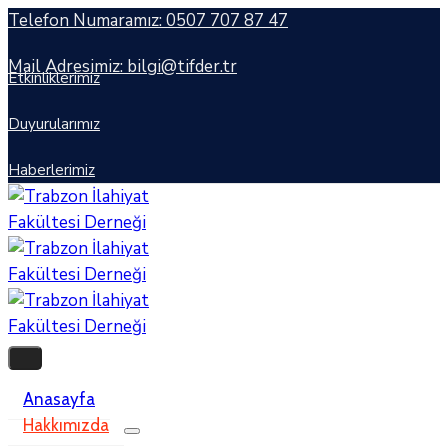
Telefon Numaramız: 0507 707 87 47
Mail Adresimiz: bilgi@tifder.tr
Etkinliklerimiz
Duyurularımız
Haberlerimiz
Anasayfa
Hakkımızda