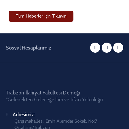
Tüm Haberler İçin Tıklayın
Sosyal Hesaplarımız
Trabzon İlahiyat Fakültesi Derneği
“Gelenekten Geleceğe İlim ve İrfan Yolculuğu”
Adresimiz:
Çarşı Mahallesi, Emin Alemdar Sokak, No:7
Ortahisar/Trabzon