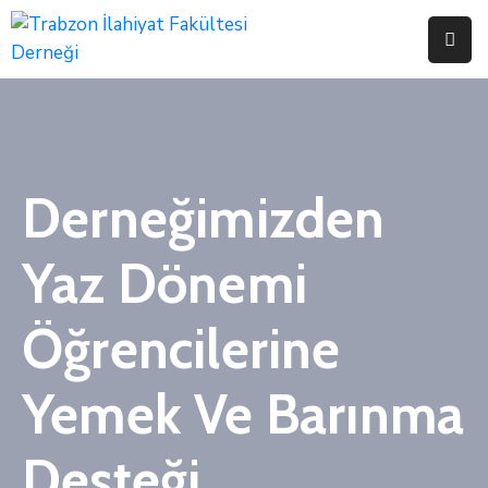
Anasayfa
Hakkımızda
Etkinliklerimiz
Derneğimizden
Başvurular
Yaz Dönemi
Bağış
Öğrencilerine
Bağlantılar
İletişim
Yemek Ve Barınma
Desteği